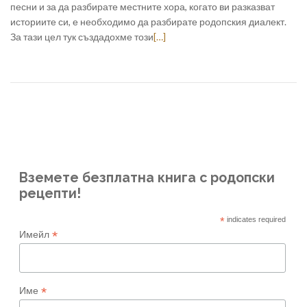
песни и за да разбирате местните хора, когато ви разказват
историите си, е необходимо да разбирате родопския диалект.
За тази цел тук създадохме този
[…]
Вземете безплатна книга с родопски
рецепти!
*
indicates required
*
Имейл
*
Име