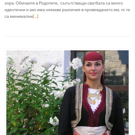
хора. Обичаите в Родопите, съпътстващи сватбата са много
идентични и ако има някакви различия в провеждането им, то те
са минимални
[…]