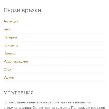
Бързи връзки
Атракции
Блог
Галерия
Контакти
Начало
Родопска кухня
Стаи
Услуги
Упътвания
Когато стигнете центъра на селото, завивате наляво по
стръмната улица. От там наляво към вила Панорама и след нея