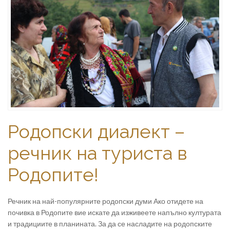
Родопски диалект –
речник на туриста в
Родопите!
Речник на най-популярните родопски думи Ако отидете на
почивка в Родопите вие искате да изживеете напълно културата
и традициите в планината. За да се насладите на родопските