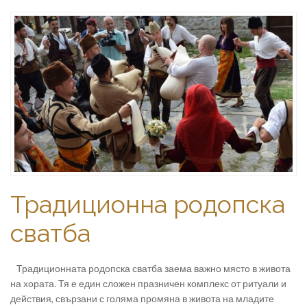
Традиционна родопска
сватба
Традиционната родопска сватба заема важно място в живота
на хората. Тя е един сложен празничен комплекс от ритуали и
действия, свързани с голяма промяна в живота на младите