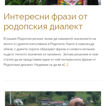
Интересни фрази от
родопския диалект
В нашия Родопски речник може да намерите значението на
много от думите използвани в Родопите. Както и навсякъде
обаче, с думите хората образуват фрази и словосъчетания,
където тяхното значение се променя. Затова решихме в тази
статия да ви представим едни от най-интересните фрази от
Родопския диалект. Надявам се да ви е
[…]