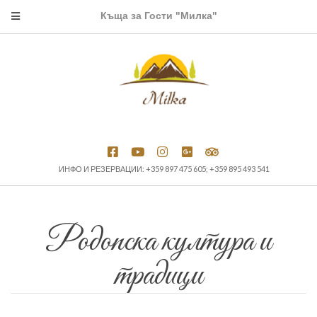
Къща за Гости "Милка"
ИНФО И РЕЗЕРВАЦИИ: +359 897 475 605; +359 895 493 541
Родопска култура и
традици