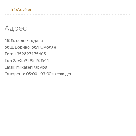
Адрес
4835, село Ягодина
общ. Борино, обл. Смолян
Тел: +359897475605
Тел 2: +359895493541
Email: milkater@abv.bg
Отворено: 05:00 - 03:00 (всеки ден)