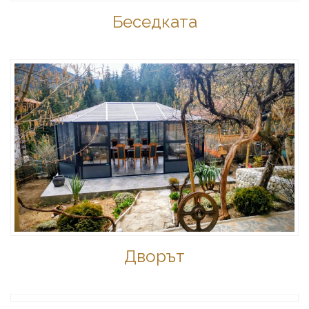
Беседката
Дворът