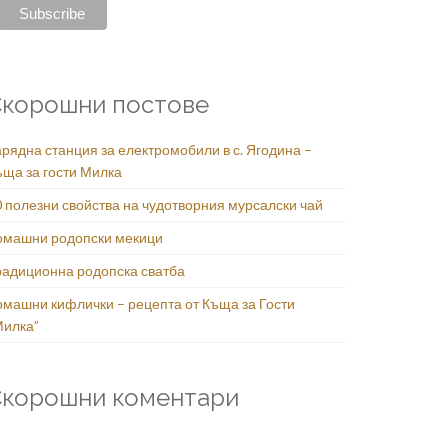
корошни постове
рядна станция за електромобили в с. Ягодина –
ъща за гости Милка
0 полезни свойства на чудотворния мурсалски чай
омашни родопски мекици
радиционна родопска сватба
омашни кифлички – рецепта от Къща за Гости
Милка”
Скорошни коментари