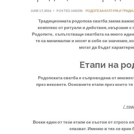
JUNE 17, 2016
POSTED UNDER:
РОДОПСКА КУЛТУРА И ТРАДИ
Традиционната родопска сватба заема важно м
комплекс от ритуали и действия, свързани с 
Родопите, съпътстващи сватбата са много идент
те са минимални и носят в себе си значение, 
могат да бъдат характерни
Етапи на ро
Родопската сватба е съпроводена от множест
през вековете. Основните етапи през които тя
/ год
Всеки един от тези етапи се състои от строго о
спазват. Именно в тях се крие