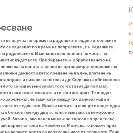
К
U
ресване
Б
 се случва по време на родопските седянки, селските
Ро
е се харесват по време на попрелките , т.е. седянките.
Р
 на родопчаните. В миналото основният поминък на
животновъдството. Прибирането и обработването на
ички са на нивата, а вечер се организират попрелки, на
азлични дейности като: предене на вълна, плетене на
асталиране и низане на тютюн и др. Седянката обикновено
елото са известени за мястото и отиват да помагат.
оито наглеждат младите и ги контролират. Те следят
о забележат, че закачките между тях излизат извън
гонят от седянката. Винаги момите и юнаците сядат едни
ката близост между двата пола е смятана за неморално
лучай. Затова, ако даден момък си харесва определена
бщи директно това на момичето. Може да го покаже чрез
 на песните, които са неотменна част от седянката. Едни