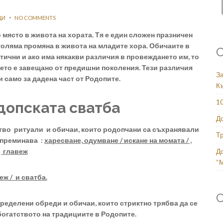
ЦИ
NO COMMENTS
ясто в живота на хората. Тя е един сложен празничен
голяма промяна в живота на младите хора. Обичаите в
С
ични и ако има някакви различия в провеждането им, то
което е завещано от предишни поколения. Тези различия
За
 само за дадена част от Родопите.
К
1
допската сватба
Д
во ритуали и обичаи, които родопчани са съхранявали
Т
 преминава :
харесване, одумване / искане на момата / ,
главеж
Д
“
еж / и сватба.
пределени обреди и обичаи, които стриктно трябва да се
 богатството на традициите в Родопите.