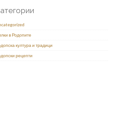
атегории
ncategorized
илки в Родопите
допска култура и традици
одопски рецепти