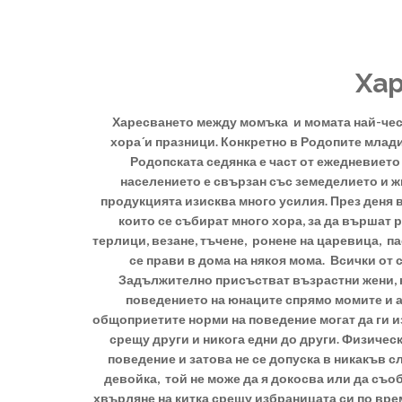
Ха
Харесването между момъка и момата най-често
хора´и празници. Конкретно в Родопите младит
Родопската седянка е част от ежедневието
населението е свързан със земеделието и 
продукцията изисква много усилия. През деня вс
които се събират много хора, за да вършат р
терлици, везане, тъчене, ронене на царевица, п
се прави в дома на някоя мома. Всички от с
Задължително присъстват възрастни жени, к
поведението на юнаците спрямо момите и ак
общоприетите норми на поведение могат да ги из
срещу други и никога едни до други. Физичес
поведение и затова не се допуска в никакъв с
девойка, той не може да я докосва или да съо
хвърляне на китка срещу избраницата си по време