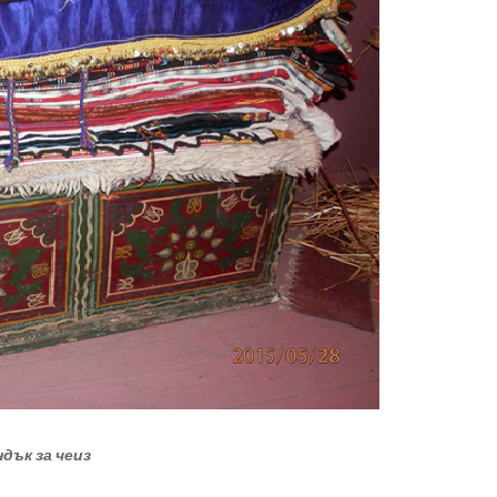
дък за чеиз