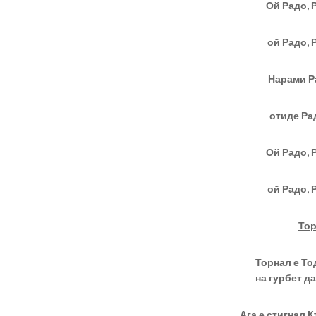
Ой Радо, 
ой Радо, 
Нарами Р
отиде Рад
Ой Радо, 
ой Радо, 
Тор
Торнал е То
на гурбет да
Ага е стигнал 