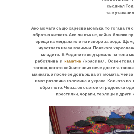
сьоднал Тод
та е утапани
Ако момата също харесва момъка, то тогава тя 
обратно китката. Ако ли пък не, нейна близка п
среща на мегдана или на извора за вода. Щом 
чувствата им са взаимни. Понякога харесван
младите. В Родопите се държало на това мом
работлива и
каматна
/ красива/ . Освен това 
тогава, когато нейният чеиз вече достига таван
майката, а после се довършва от момата. Чеиза
имат различна големина и украса. Колкото по-г
обратното. Чеиза се състои от родопски одея
престилки, чорапи, терлици и други 