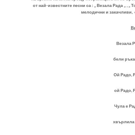
от най-известните песни са : „ Везала Рада „ , „ 
мелодични и закачливи, 
В
Везала Р
бели ръка
Ой Радо, 
ой Радо, 
Чула е Ра
хвърлила 