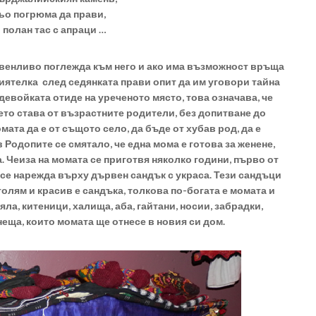
ьо погрюма да прави,
л полан тас с апраци …
свенливо поглежда към него и ако има възможност връща
риятелка след седянката прави опит да им уговори тайна
девойката отиде на уреченото място, това означава, че
ето става от възрастните родители, без допитване до
ата да е от същото село, да бъде от хубав род, да е
в Родопите се смятало, че една мома е готова за женене,
а. Чеиза на момата се приготвя няколко години, първо от
 се нарежда върху дървен сандък с украса. Тези сандъци
олям и красив е сандъка, толкова по-богата е момата и
ла, китеници, халища, аба, гайтани, носии, забрадки,
неща, които момата ще отнесе в новия си дом.