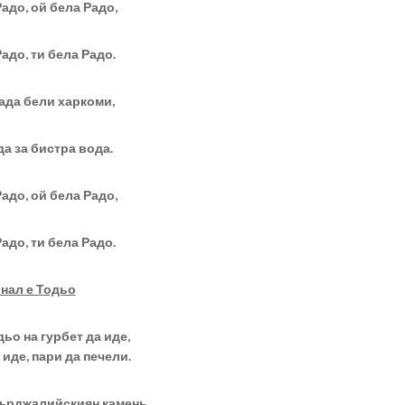
Радо, ой бела Радо,
Радо, ти бела Радо.
ада бели харкоми,
а за бистра вода.
Радо, ой бела Радо,
Радо, ти бела Радо.
нал е Тодьо
дьо на гурбет да иде,
 иде, пари да печели.
Кърджалийскиян камень,