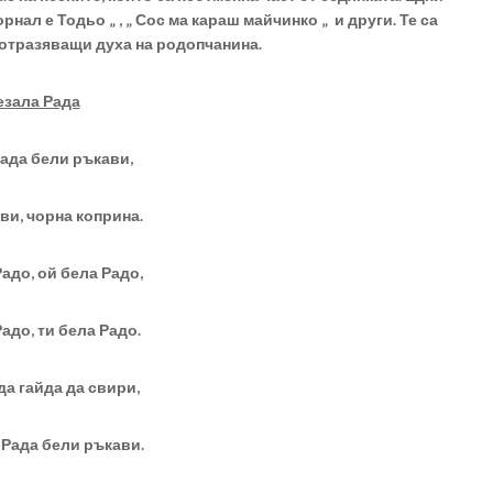
Торнал е Тодьо „ , „ Сос ма караш майчинко „ и други. Те са
отразяващи духа на родопчанина.
езала Рада
ада бели ръкави,
ви, чорна коприна.
Радо, ой бела Радо,
Радо, ти бела Радо.
да гайда да свири,
Рада бели ръкави.