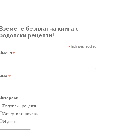
Вземете безплатна книга с
родопски рецепти!
*
indicates required
*
Имейл
*
Име
Интереси
Родопски рецепти
Оферти за почивка
И двете