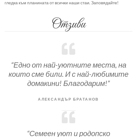
гледка към планината от всички наши стаи. Заповядайте!
Отзиви
“Едно от най-уютните места, на
които сме били. И с най-любимите
домакини! Благодарим!”
АЛЕКСАНДЪР БРАТАНОВ
“Семеен уют и родопско