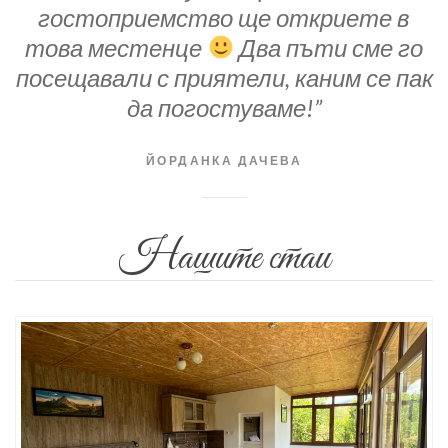
гостоприемство ще откриете в
това местенце
Два пъти сме го
посещавали с приятели, каним се пак
да погостуваме!”
ЙОРДАНКА ДАЧЕВА
Нашите стаи