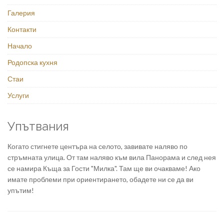
Галерия
Контакти
Начало
Родопска кухня
Стаи
Услуги
Упътвания
Когато стигнете центъра на селото, завивате наляво по
стръмната улица. От там наляво към вила Панорама и след нея
се намира Къща за Гости "Милка". Там ще ви очакваме! Ако
имате проблеми при ориентирането, обадете ни се да ви
упътим!