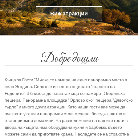
Виж атракции
Добре дошли
Къща за Гости "Милка се намира на едно панорамно място в
село Ягодина. Селото е известно още като "сърцето на
Родопите". В близост до нашата къща се намират Ягодинска
пещера, Панорамна площадка "Орлово око", пещера "Дяволско
гърло" и много други атракции. Като наши гости вие може да
очаквате уютни и панорамни стаи, механа, беседка, шатра и
гостоприемни домакини. На разположение на нашите гости в
двора на къщата има оборудвана кухня и барбекю, където
можете сами да приготвяте храна. Насладете се на страхотна