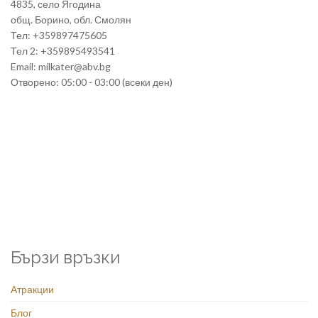
4835, село Ягодина
общ. Борино, обл. Смолян
Тел: +359897475605
Тел 2: +359895493541
Email: milkater@abv.bg
Отворено: 05:00 - 03:00 (всеки ден)
Бързи връзки
Атракции
Блог