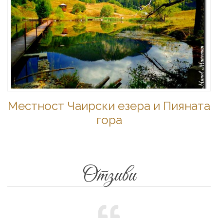
Местност Чаирски езера и Пияната
гора
Отзиви