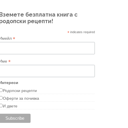
Вземете безплатна книга с
родопски рецепти!
*
indicates required
*
Имейл
*
Име
Интереси
Родопски рецепти
Оферти за почивка
И двете