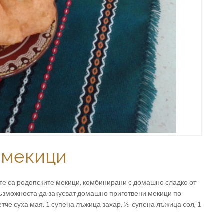
 мекици
те са родопските мекици, комбинирани с домашно сладко от
възможноста да закусват домашно приготвени мекици по
тче суха мая, 1 супена лъжица захар, ½ супена лъжица сол, 1