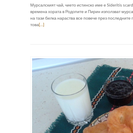
Мурсалският чай, чието истинско име е Sideritis scar
времена хората в Родопите и Пирин използват мурса
на тази билка нараства все повече през последните 
това
[…]