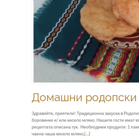
Домашни родопски
Здравейте, приятели! Традиционна закуска в Родопи
боровинки и/ или кисело мляко. Нашите гости имат 
рецептата описана тук. Необходими продукти: 1 паке
чаена чаша кисело мляко,
[…]