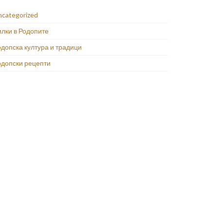
ncategorized
илки в Родопите
допска култура и традици
одопски рецепти