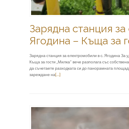
Зарядна станция за
Ягодина – Къща за 
Зарядна станция за електромобили в с. Ягодина За у
Къща за гости „Милка“ вече разполага със собствен
да съчетаете разходката си до панорамната площадк
зареждане на
[…]