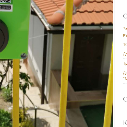
С
За
К
1
Д
Т
Д
“
К