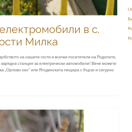
U
Б
 електромобили в с.
Ро
гости Милка
Р
добството на нашите гости и всички посетители на Родопите,
а зарядна станция за електрически автомобили! Вече можете
а „Орлово око“ или Ягодинската пещера с бързо и сигурно