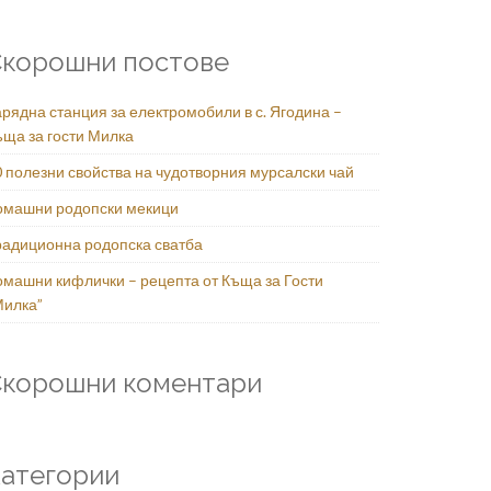
корошни постове
рядна станция за електромобили в с. Ягодина –
ъща за гости Милка
0 полезни свойства на чудотворния мурсалски чай
омашни родопски мекици
радиционна родопска сватба
омашни кифлички – рецепта от Къща за Гости
Милка”
Скорошни коментари
атегории