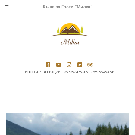
Къща за Гости "Милка"
ИНФО И РЕЗЕРВАЦИИ: +359 897 475 605; +359 895 493 541