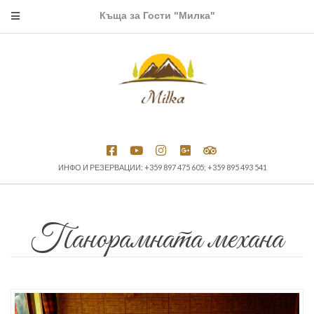
Къща за Гости "Милка"
ИНФО И РЕЗЕРВАЦИИ: +359 897 475 605; +359 895 493 541
Панорамната механа