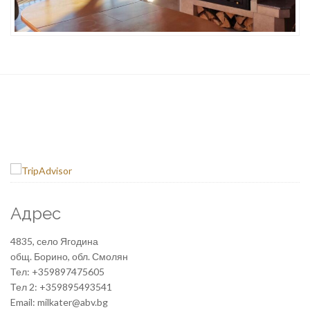
Адрес
4835, село Ягодина
общ. Борино, обл. Смолян
Тел: +359897475605
Тел 2: +359895493541
Email: milkater@abv.bg