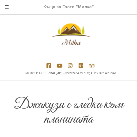
Къща за Гости "Милка"
ИНФО И РЕЗЕРВАЦИИ: +359 897 475 605; +359 895 493 541
Джакузи с гледка към
планината