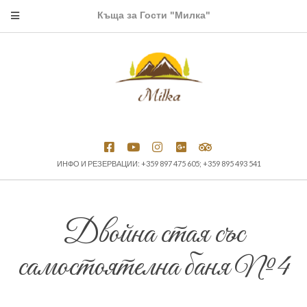
Къща за Гости "Милка"
ИНФО И РЕЗЕРВАЦИИ: +359 897 475 605; +359 895 493 541
Двойна стая със
самостоятелна баня №4