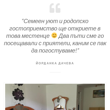
“Семеен уют и родопско
гостоприемство ще откриете в
това местенце
Два пъти сме го
посещавали с приятели, каним се пак
да погостуваме!”
ЙОРДАНКА ДАЧЕВА