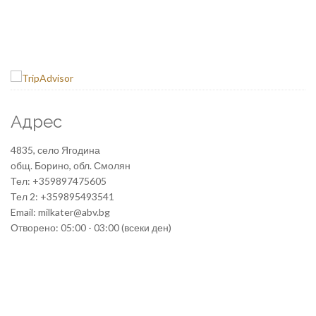
Адрес
4835, село Ягодина
общ. Борино, обл. Смолян
Тел: +359897475605
Тел 2: +359895493541
Email: milkater@abv.bg
Отворено: 05:00 - 03:00 (всеки ден)