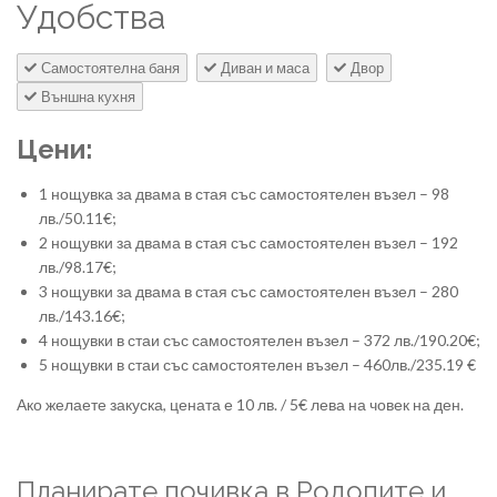
Удобства
Самостоятелна баня
Диван и маса
Двор
Външна кухня
Цени:
1 нощувка за двама в стая със самостоятелен възел – 98
лв./50.11€;
2 нощувки за двама в стая със самостоятелен възел – 192
лв./98.17€;
3 нощувки за двама в стая със самостоятелен възел – 280
лв./143.16€;
4 нощувки в стаи със самостоятелен възел – 372 лв./190.20€;
5 нощувки в стаи със самостоятелен възел – 460лв./235.19 €
Ако желаете закуска, цената е 10 лв. / 5€ лева на човек на ден.
Планирате почивка в Родопите и